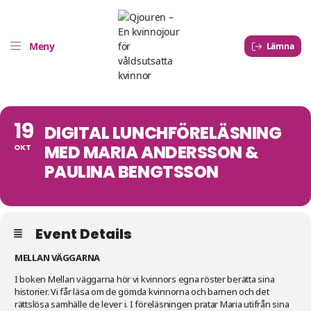
Meny
Lämna
19
DIGITAL LUNCHFÖRELÄSNING
MED MARIA ANDERSSON &
OKT
PAULINA BENGTSSON
Event Details
MELLAN VÄGGARNA
I boken Mellan väggarna hör vi kvinnors egna röster berätta sina
historier. Vi får läsa om de gömda kvinnorna och barnen och det
rättslösa samhälle de lever i. I föreläsningen pratar Maria utifrån sina