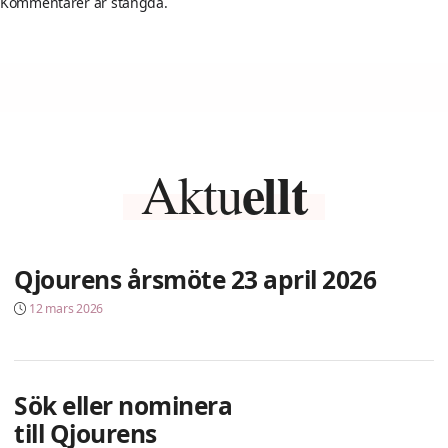
Kommentarer är stängda.
ellt
Aktu
Qjourens årsmöte 23 april 2026
12 mars 2026
Sök eller nominera
till Qjourens