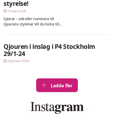
styrelse!
12 mars 2026
Systrar – sök eller nominera till
Qjourens styrelse! Vill du bidra till
arbetet för ett samhälle fritt från mäns
våld mot kvinnor? Qjouren söker
kvinnor som vill engagera sig i
Qjouren i inslag i P4 Stockholm
styrelsen och bidra med tid, erfarenhet
och kompetens. Styrelsen arbetar
29/1-24
strategiskt med
29 januari 2024
verksamhetsutveckling, budget och
påverkansarbete. Uppdraget innebär
bland annat att delta i styrelsemöten
cirka […]
Ladda fler
gram
Insta