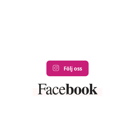
Följ oss
book
Face