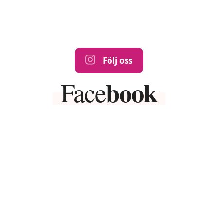
Följ oss
book
Face