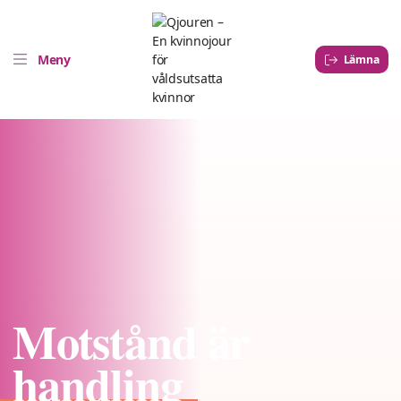
Meny
Lämna
Motstånd är
handling