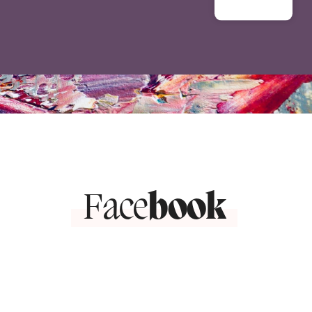
Face
book