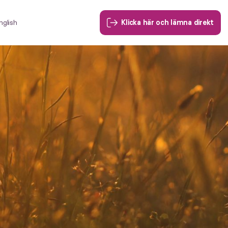
nglish
Klicka här och lämna direkt