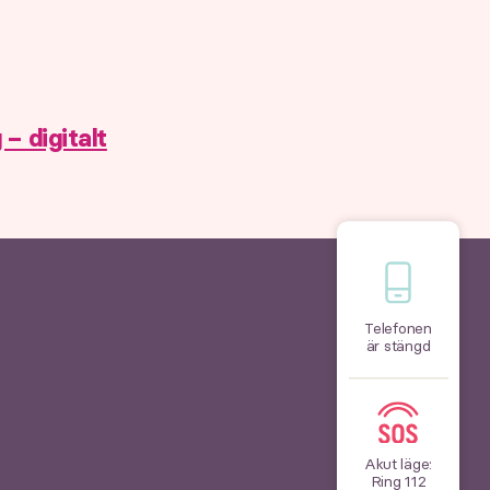
– digitalt
Telefonen
är stängd
Akut läge:
Ring 112