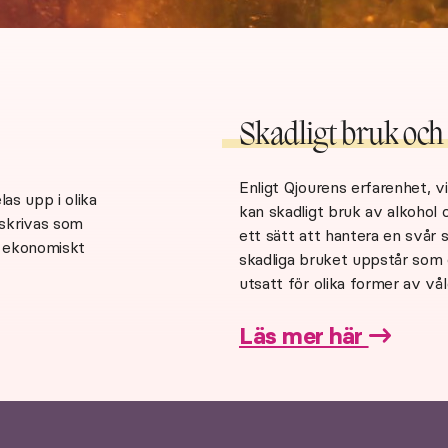
Skadligt bruk oc
Enligt Qjourens erfarenhet, v
las upp i olika
kan skadligt bruk av alkohol
eskrivas som
ett sätt att hantera en svår si
h ekonomiskt
skadliga bruket uppstår som 
utsatt för olika former av vå
Läs mer här