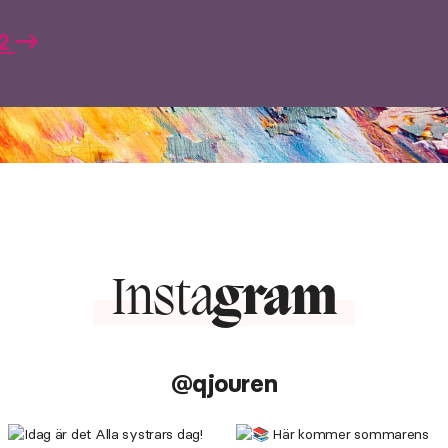
22
Insta
gram
@qjouren