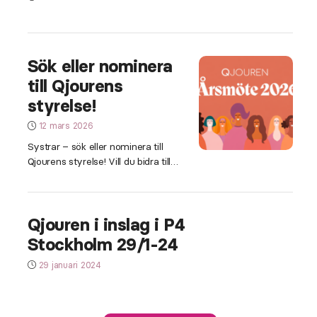
Sök eller nominera
till Qjourens
styrelse!
12 mars 2026
Systrar – sök eller nominera till
Qjourens styrelse! Vill du bidra till
arbetet för ett samhälle fritt från
mäns våld mot kvinnor? Qjouren
söker kvinnor som vill engagera sig i
Qjouren i inslag i P4
styrelsen och bidra med tid,
erfarenhet och kompetens.
Stockholm 29/1-24
Styrelsen arbetar strategiskt med
verksamhetsutveckling, budget och
29 januari 2024
påverkansarbete. Uppdraget
innebär bland annat att delta i
styrelsemöten cirka […]