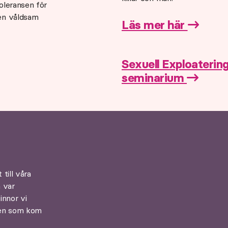
toleransen för
 en våldsam
Läs mer här
Sexuell Exploatering 
seminarium
till våra
a var
innor vi
ren som kom