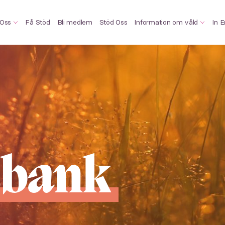
Oss
Få Stöd
Bli medlem
Stöd Oss
Information om våld
In E
sbank