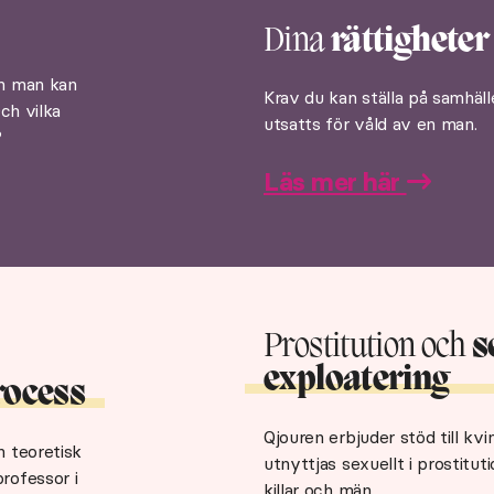
Dina
rättigheter
en man kan
Krav du kan ställa på samhäll
ch vilka
utsatts för våld av en man.
?
Läs mer här
Prostitution och
s
exploatering
rocess
Qjouren erbjuder stöd till kv
h teoretisk
utnyttjas sexuellt i prostitu
rofessor i
killar och män.