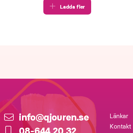
Ladda fler
info@qjouren.se
Länkar
Kontakt
08-644 20 32