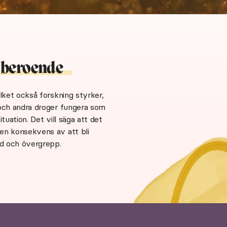
h
beroende
ilket också forskning styrker,
 och andra droger fungera som
tuation. Det vill säga att det
en konsekvens av att bli
ld och övergrepp.