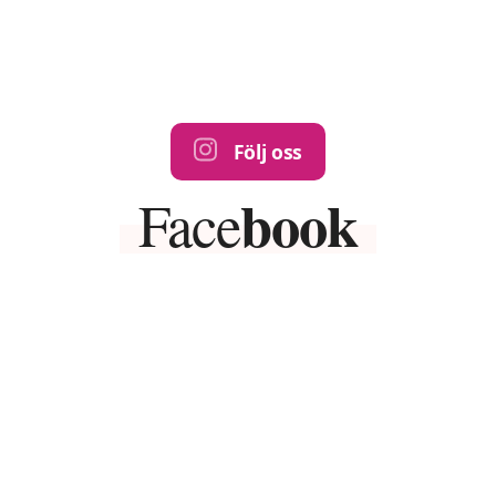
Följ oss
book
Face