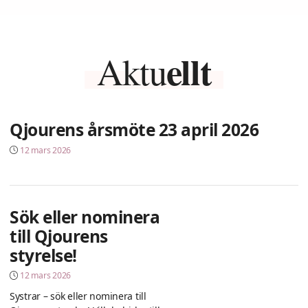
ellt
Aktu
Qjourens årsmöte 23 april 2026
12 mars 2026
Sök eller nominera
till Qjourens
styrelse!
12 mars 2026
Systrar – sök eller nominera till