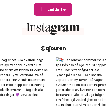
Ladda fler
Insta
gram
@qjouren