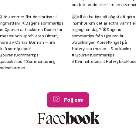
Följ oss
Face
book