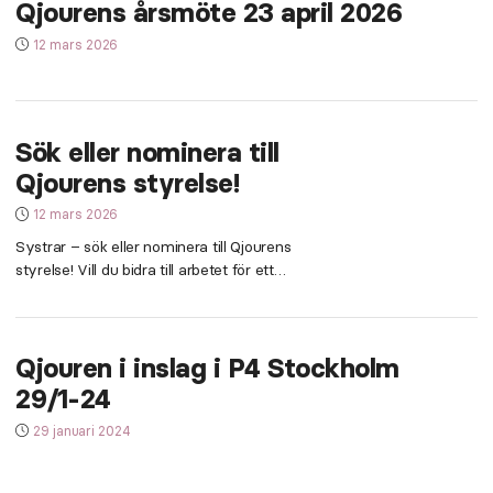
Qjourens årsmöte 23 april 2026
12 mars 2026
Sök eller nominera till
Qjourens styrelse!
12 mars 2026
Systrar – sök eller nominera till Qjourens
styrelse! Vill du bidra till arbetet för ett
samhälle fritt från mäns våld mot
kvinnor? Qjouren söker kvinnor som vill
engagera sig i styrelsen och bidra med
Qjouren i inslag i P4 Stockholm
tid, erfarenhet och kompetens. Styrelsen
arbetar strategiskt med
29/1-24
verksamhetsutveckling, budget och
påverkansarbete. Uppdraget innebär
29 januari 2024
bland annat att delta i styrelsemöten
cirka […]