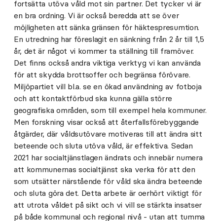
fortsätta utöva våld mot sin partner. Det tycker vi är
en bra ordning. Vi är också beredda att se över
möjligheten att sänka gränsen för häktespresumtion.
En utredning har föreslagit en sänkning från 2 år till 1,5
år, det är något vi kommer ta ställning till framöver.
Det finns också andra viktiga verktyg vi kan använda
för att skydda brottsoffer och begränsa förövare.
Miljöpartiet vill bl.a. se en ökad användning av fotboja
och att kontaktförbud ska kunna gälla större
geografiska områden, som till exempel hela kommuner.
Men forskning visar också att återfallsförebyggande
åtgärder, där våldsutövare motiveras till att ändra sitt
beteende och sluta utöva våld, är effektiva. Sedan
2021 har socialtjänstlagen ändrats och innebär numera
att kommunernas socialtjänst ska verka för att den
som utsätter närstående för våld ska ändra beteende
och sluta göra det. Detta arbete är oerhört viktigt för
att utrota våldet på sikt och vi vill se stärkta insatser
på både kommunal och regional nivå - utan att tumma