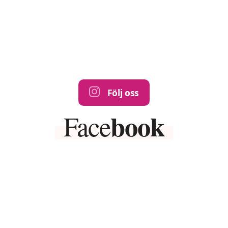
Följ oss
book
Face