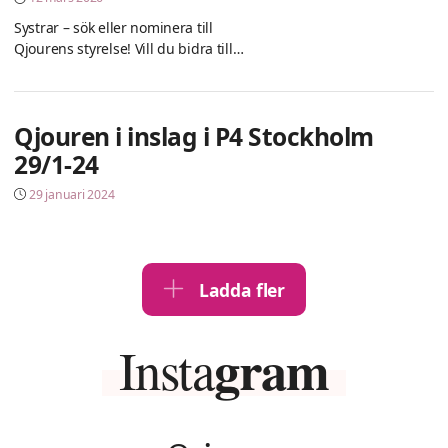
Systrar – sök eller nominera till
Qjourens styrelse! Vill du bidra till
arbetet för ett samhälle fritt från mäns
våld mot kvinnor? Qjouren söker
kvinnor som vill engagera sig i
Qjouren i inslag i P4 Stockholm
styrelsen och bidra med tid, erfarenhet
och kompetens. Styrelsen arbetar
29/1-24
strategiskt med
29 januari 2024
verksamhetsutveckling, budget och
påverkansarbete. Uppdraget innebär
bland annat att delta i styrelsemöten
cirka […]
Ladda fler
gram
Insta