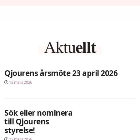
ellt
Aktu
Qjourens årsmöte 23 april 2026
12 mars 2026
Sök eller nominera
till Qjourens
styrelse!
12 mars 2026