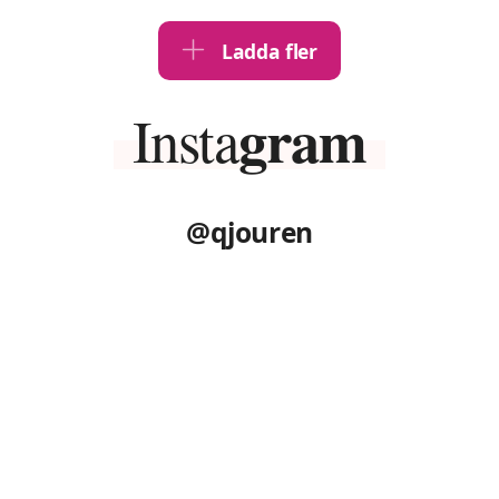
cirka […]
Ladda fler
gram
Insta
@qjouren