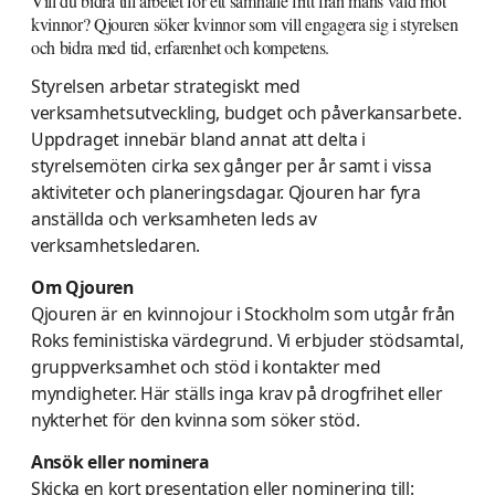
Vill du bidra till arbetet för ett samhälle fritt från mäns våld mot
kvinnor? Qjouren söker kvinnor som vill engagera sig i styrelsen
och bidra med tid, erfarenhet och kompetens.
Styrelsen arbetar strategiskt med
verksamhetsutveckling, budget och påverkansarbete.
Uppdraget innebär bland annat att delta i
styrelsemöten cirka sex gånger per år samt i vissa
aktiviteter och planeringsdagar. Qjouren har fyra
anställda och verksamheten leds av
verksamhetsledaren.
Om Qjouren
Qjouren är en kvinnojour i Stockholm som utgår från
Roks feministiska värdegrund. Vi erbjuder stödsamtal,
gruppverksamhet och stöd i kontakter med
myndigheter. Här ställs inga krav på drogfrihet eller
nykterhet för den kvinna som söker stöd.
Ansök eller nominera
Skicka en kort presentation eller nominering till: