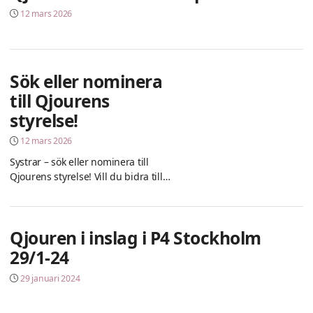
12 mars 2026
Sök eller nominera
till Qjourens
styrelse!
12 mars 2026
Systrar – sök eller nominera till
Qjourens styrelse! Vill du bidra till
arbetet för ett samhälle fritt från mäns
våld mot kvinnor? Qjouren söker
kvinnor som vill engagera sig i
Qjouren i inslag i P4 Stockholm
styrelsen och bidra med tid, erfarenhet
och kompetens. Styrelsen arbetar
29/1-24
strategiskt med
29 januari 2024
verksamhetsutveckling, budget och
påverkansarbete. Uppdraget innebär
bland annat att delta i styrelsemöten