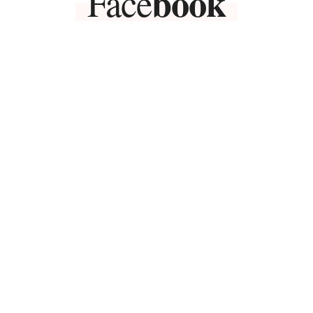
book
Face